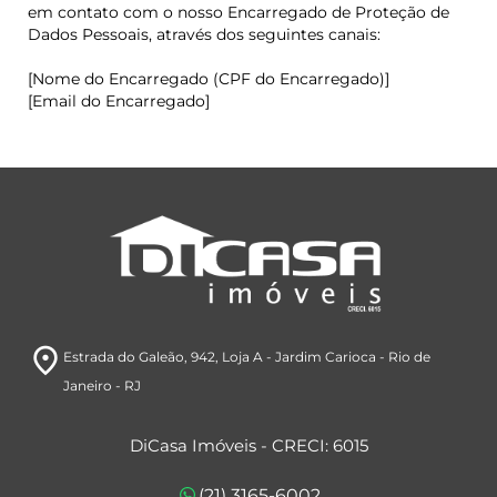
em contato com o nosso Encarregado de Proteção de
Dados Pessoais, através dos seguintes canais:
[Nome do Encarregado (CPF do Encarregado)]
[Email do Encarregado]
room
Estrada do Galeão, 942
, Loja A
- Jardim Carioca
- Rio de
Janeiro
- RJ
DiCasa Imóveis - CRECI: 6015
(21) 3165-6002