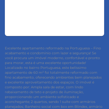
FALE COM O CORRETOR
AGENDAR UMA VISITA
Excelente apartamento reformado na Portuguesa – Fino
acabamento e condomínio com lazer e segurança! Se
você procura um imóvel moderno, confortável e pronto
para morar, esta é uma excelente oportunidade!
Localizado no bairro Portuguesa, este belíssimo
apartamento de 60 m² foi totalmente reformado com
fino acabamento, oferecendo ambientes bem planejados
e excelente aproveitamento dos espaços. O imóvel é
composto por: Ampla sala de estar, com lindo
rebaixamento de teto e projeto de iluminação,
proporcionando um ambiente sofisticado e
aconchegante; 2 quartos, sendo 1 suíte com armários
planejados; Banheiro social com box em Blindex, armário