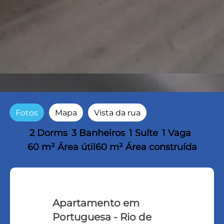
Fotos
Mapa
Vista da rua
2 Dorms
3 Banheiros
1 Suíte
1 Vaga
60 m² Área útil
60 m² Área construída
Apartamento em
Portuguesa - Rio de