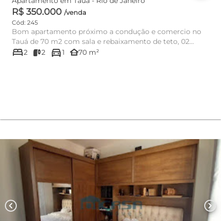
Apartamento em Tauá - Rio de Janeiro
R$ 350.000
/venda
Cód: 245
Bom apartamento próximo a condução e comercio no
Tauá de 70 m2 com sala e rebaixamento de teto, 02
bed
directions_car
quartos sendo 01 plan...
other_houses
2
2
1
70 m²
chevron_left
chevron_right