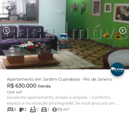
chevron_left
chevron_right
Apartamento em Jardim Guanabara - Rio de Janeiro
R$ 630.000
/venda
Cód: 447
Excelente apartamento amplo e arejado – Conforto,
espaço e localização privilegiada! Se você procura um
bed
bathtub
directions_car
imóvel espaçoso,...
other_houses
3
3
1
1
113 m²