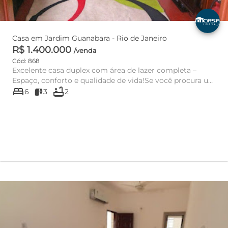
Casa em Jardim Guanabara - Rio de Janeiro
R$ 1.400.000
/venda
Cód: 868
Excelente casa duplex com área de lazer completa –
Espaço, conforto e qualidade de vida!Se você procura um
bed
bathtub
imóvel amplo,...
6
3
2