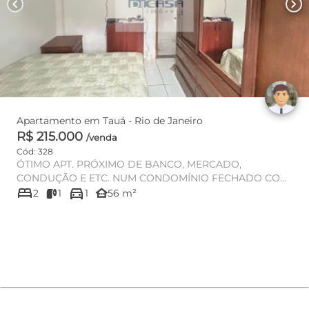
chevron_left
chevron_right
Apartamento em Tauá - Rio de Janeiro
R$ 215.000
/venda
Cód: 328
ÓTIMO APT. PRÓXIMO DE BANCO, MERCADO,
CONDUÇÃO E ETC. NUM CONDOMÍNIO FECHADO COM
bed
directions_car
GUARITA, 02 SALÕES DE FESTAS, PARQUINHO...
other_houses
2
1
1
56 m²