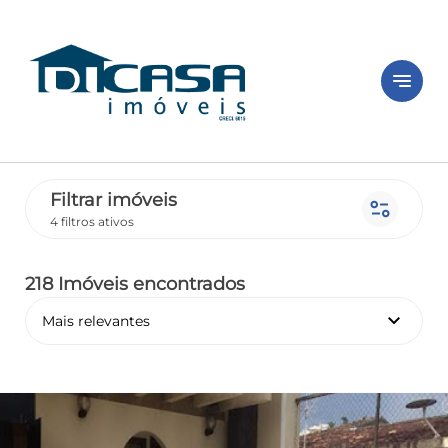
notes
Filtrar imóveis
page_info
4 filtros ativos
218 Imóveis encontrados
keyboard_arrow_down
Mais relevantes