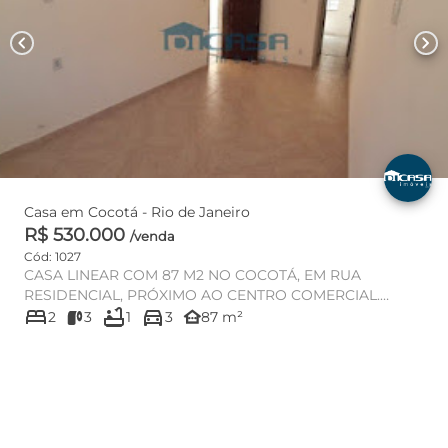
chevron_left
chevron_right
Casa em Cocotá - Rio de Janeiro
R$ 530.000
/venda
Cód: 1027
CASA LINEAR COM 87 M2 NO COCOTÁ, EM RUA
RESIDENCIAL, PRÓXIMO AO CENTRO COMERCIAL.
bed
bathtub
directions_car
IMÓVEL COMPOSTO DE VARANDA COM ÁREA NA...
other_houses
2
3
1
3
87 m²