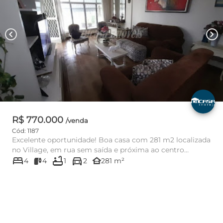
chevron_left
chevron_right
R$ 770.000
/venda
Cód: 1187
Excelente oportunidade! Boa casa com 281 m2 localizada
no Village, em rua sem saída e próxima ao centro
bed
bathtub
directions_car
comercial. Com...
other_houses
4
4
1
2
281 m²