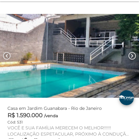
chevron_left
chevron_right
Casa em Jardim Guanabara - Rio de Janeiro
R$ 1.590.000
/venda
Cód: 531
VOCÊ E SUA FAMÍLIA MERECEM O MELHOR!!!!!!
LOCALIZAÇÃO ESPETACULAR, PRÓXIMO À CONDUÇÃO