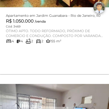
Apartamento em Jardim Guanabara - Rio de Janeiro, RJ
R$ 1.050.000
/venda
Cód: 3469
ÓTIMO APTO. TODO REFORMADO, PRÓXIMO DE
COMERCIO E CONDUÇÃO. COMPOSTO POR VARANDA,
bed
bathtub
directions_car
SALÃO COM PISO EM GRANITO E LINDO REBA...
other_houses
4
4
2
2
155 m²