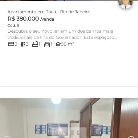
Apartamento em Tauá - Rio de Janeiro
R$ 380.000
/venda
Cód: 6
Descubra o seu novo lar em um dos bairros mais
tradicionais da Ilha do Governador! Este espaçoso
bed
bathtub
directions_car
apartamento de 98m², lo...
other_houses
3
3
1
1
98 m²