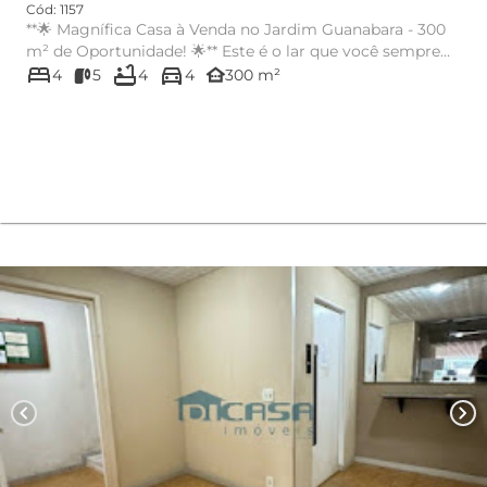
Cód: 1157
**🌟 Magnífica Casa à Venda no Jardim Guanabara - 300
m² de Oportunidade! 🌟** Este é o lar que você sempre
bed
bathtub
directions_car
sonhou! Rece...
other_houses
4
5
4
4
300 m²
chevron_left
chevron_right