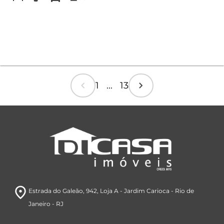
chevron_left
chevron_right
1 ... 13
room
Estrada do Galeão, 942
, Loja A
- Jardim Carioca
- Rio de
Janeiro
- RJ