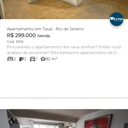
Apartamento em Tauá - Rio de Janeiro
R$ 299.000
/venda
Cód: 1005
Procurando o apartamento dos seus sonhos? Então você
acabou de encontrar! Este belíssimo apartamento de 2
bed
directions_car
quartos, 1 sal...
other_houses
2
2
1
82 m²