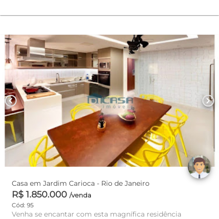
chevron_left
chevron_right
Casa em Jardim Carioca - Rio de Janeiro
R$ 1.850.000
/venda
Cód: 95
Venha se encantar com esta magnífica residência