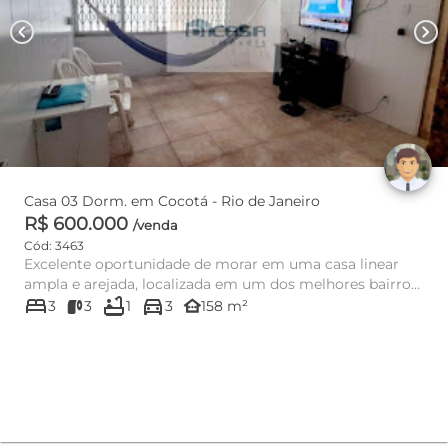
chevron_left
chevron_right
Casa 03 Dorm. em Cocotá - Rio de Janeiro
R$ 600.000
/venda
Cód: 3463
Excelente oportunidade de morar em uma casa linear
ampla e arejada, localizada em um dos melhores bairros
bed
bathtub
directions_car
do Cocotá! Est...
other_houses
3
3
1
3
158 m²